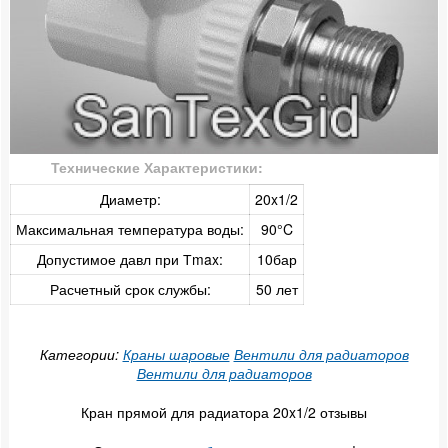
Настенный комплект
Заглушка
Колено обводное
Технические Характеристики:
Компенсатор
Диаметр:
20x1/2
FV-Plast (Чешская)
Максимальная температура воды:
90°C
Допустимое давл при Тmax:
10бар
Для металлопластиковых труб
Расчетный срок службы:
50 лет
Для медных труб
Для канализационных труб
Категории:
Краны шаровые
Вентили для радиаторов
Вентили для радиаторов
Для гофрированных труб
Кран прямой для радиатора 20x1/2 отзывы
Для ПНД труб