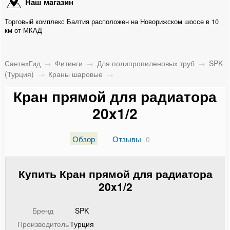
Наш магазин
SPK (Турция)
Торговый комплекс Балтия расположен на Новорижском шоссе в 10
Комбинированная муфта НР
км от МКАД
Комбинированная муфта ВР
СантехГид
→
Фитинги
→
Для полипропиленовых труб
→
SPK
Разъемная муфта НР
(Турция)
→
Краны шаровые
→
Кран прямой для радиатора
Разъемная муфта ВР
20x1/2
Муфта с накидной гайкой
Обзор
Отзывы
0
Соединение разъемное
Соединительная муфта
Купить Кран прямой для радиатора
20x1/2
Переходная соединительная муфта
Тройник
Бренд
SPK
Производитель
Турция