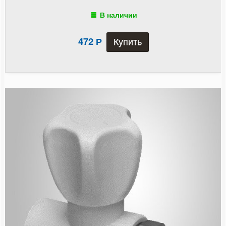
Тройник переходной
В наличии
Тройник с наружной резьбой
472
Р
Тройник с внутренней резьбой
Угольник 90°
Угольник 45°
Угольник с наружной резьбой
Угольник с внутренней резьбой
Угольник с креплением
Краны шаровые
Крестовина
Крепление для труб