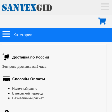
ГЛАВНАЯ
ДОСТАВКА
ОПЛАТА
МОНТАЖ
Категории
КОНТАКТЫ
Арматура Oventrop
Доставка по России
Трубы
Экспресс-доставка за 2 часа
Теплоизоляция
Способы Оплаты
Фитинги
Наличный расчет
Для труб из сшитого полиэтилена
Банковский перевод
Безналичный расчет
Для полипропиленовых труб