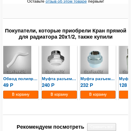
Оставьте
отзыв об этом товаре
первым!
Резьбовые соединения
Радиаторы отопления
Покупатели, которые приобрели Кран прямой
Коллекторные группы
для радиатора 20x1/2, также купили
Насосные группы
Контрольно-измерительные приборы и автоматика
Водонагреватели
Обвод полипропиленовый 20 мм
Муфта разъемная...
Муфта разъемная...
49
240
232
128
Р
Р
Р
Бойлеры косвенного нагрева
Предохранительная арматура
Баки мембранные
Емкости пластиковые
Рекомендуем посмотреть