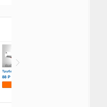
Труба ПП со стекловолокном...
Настенный комплект 20x1/2
88
249
11
Р
Р
Р