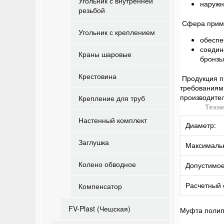
Угольник с внутренней
наружн
резьбой
Сфера приме
Угольник с креплением
обеспе
соедин
Краны шаровые
бронзы
Крестовина
Продукция п
требованиям
производител
Крепление для труб
Техн
Настенный комплект
Диаметр:
Заглушка
Максимальн
Колено обводное
Допустимое
Расчетный 
Компенсатор
FV-Plast (Чешская)
Муфта полип