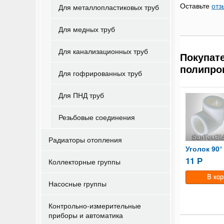
Оставьте
отз
Для металлопластиковых труб
Для медных труб
Для канализационных труб
Покупат
полипро
Для гофрированных труб
Для ПНД труб
Резьбовые соединения
Радиаторы отопления
Тройник полипропиленовый 20мм
Уголок 90° полипропиленовый 25
14
17
11
Р
Коллекторные группы
Р
Р
Насосные группы
Контрольно-измерительные
приборы и автоматика