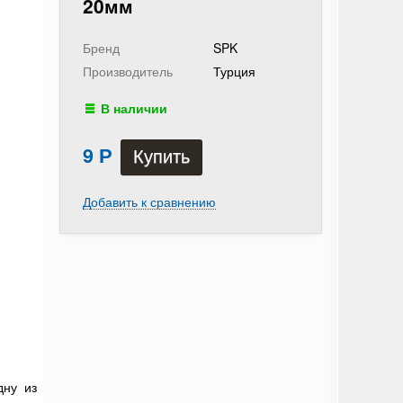
20мм
Бренд
SPK
Производитель
Турция
В наличии
9
Р
Добавить к сравнению
дну из