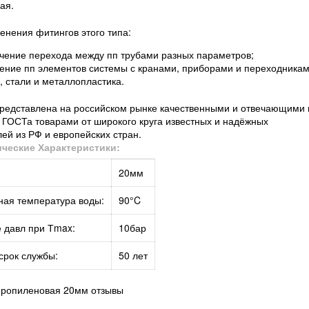
ая.
нения фитингов этого типа:
чение перехода между пп трубами разных параметров;
ение пп элементов системы с кранами, приборами и переходникам
, стали и металлопластика.
редставлена на российском рынке качественными и отвечающими 
 ГОСТа товарами от широкого круга известных и надёжных
ей из РФ и европейских стран.
ические Характеристики:
20мм
ая температура воды:
90°C
 давл при Тmax:
10бар
срок службы:
50 лет
ропиленовая 20мм отзывы