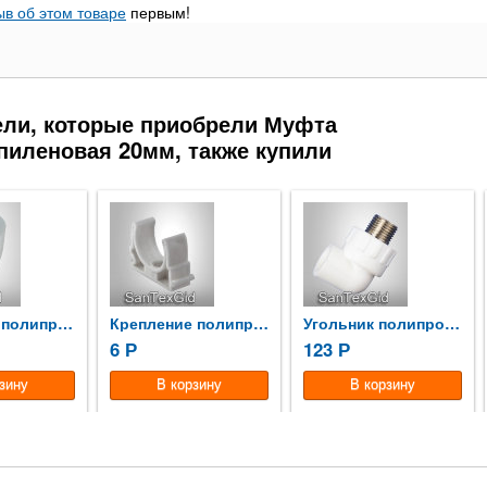
ыв об этом товаре
первым!
ели, которые приобрели Муфта
пиленовая 20мм, также купили
Уголок 90° полипропиленовый 20
Крепление полипропиленовое 20
Угольник полипропиленовый...
6
123
Р
Р