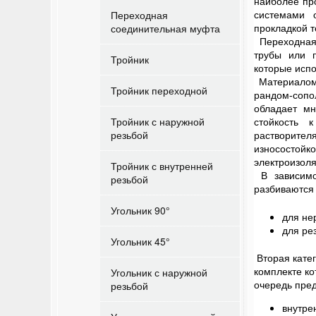
наиболее пр
Переходная
системами 
соединительная муфта
прокладкой т
Переходная
трубы или 
Тройник
которые исп
Материалом 
Тройник переходной
рандом-соп
обладает мн
Тройник с наружной
стойкость 
резьбой
растворител
износостой
электроизоля
Тройник с внутренней
В зависимо
резьбой
разбиваются 
Угольник 90°
для не
для ре
Угольник 45°
Вторая кате
комплекте ко
Угольник с наружной
очередь пре
резьбой
внутре