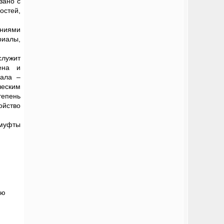
зано с
остей,
ениями
риалы,
служит
ена и
иала –
еским
тепень
ойство
муфты
ою