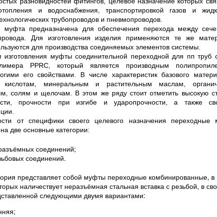
остых разновидностей фитингов, целевое назначение которых свя
отопления и водоснабжения, транспортировкой газов и жидк
ехнологических трубопроводов и пневмопроводов.
 муфта предназначена для обеспечения перехода между сеч
провода. Для изготовления изделия применяются те же мате
ользуются для производства соединяемых элементов системы.
изготовления муфты соединительной переходной для пп труб 
олимера PPRC, который является производным полипропил
огими его свойствами. В числе характеристик базового матер
к кислотам, минеральным и растительным маслам, органич
ям, солям и щелочам. В этом же ряду стоит отметить высокую с
кости, прочности при изгибе и ударопрочности, а также св
ции.
сти от специфики своего целевого назначения переходные 
на две основные категории:
разъёмных соединений;
зьбовых соединений.
гория представляет собой муфты переходные комбинированные, в
торых наличествует неразъёмная стальная вставка с резьбой, в св
дставленной следующими двумя вариантами:
нняя;