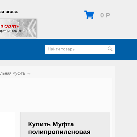
я связь
0
Р
ельная муфта
→
Купить Муфта
полипропиленовая