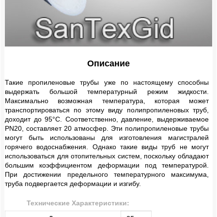
Баки мембранные
Емкости пластиковые
Краны шаровые и вентили
Описание
Регулирующая арматура
Такие пропиленовые трубы уже по настоящему способны
Система контроля протечки воды
выдержать большой температурный режим жидкости.
Максимально возможная температура, которая может
транспортироваться по этому виду полипропиленовых труб,
Насосное оборудование
доходит до 95°C. Соответственно, давление, выдерживаемое
PN20, составляет 20 атмосфер. Эти полипропиленовые трубы
Счетчики
могут быть использованы для изготовления магистралей
горячего водоснабжения. Однако такие виды труб не могут
Фильтры
использоваться для отопительных систем, поскольку обладают
большим коэффициентом деформации под температурой.
При достижении предельного температурного максимума,
Котлы
труба подвергается деформации и изгибу.
Теплые полы
Технические Характеристики: