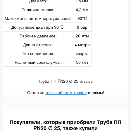
Диаметр:
25 мм
Конвекторы
Толщина стенки:
4,2 мм
Сантехнические аксессуары
Максимальная температура воды:
90°C
Монтажные инструменты
Допустимое давл при 90°C:
8 бар
Рабочее давление:
20 Атм
Инсталляционные системы и принадлежности
Длина отрезка :
4 метра
Расходные материалы
Тип соединения:
сварка
Расчетный срок службы:
50 лет
Труба ПП PN20 ∅ 25 отзывы
Оставьте
отзыв об этом товаре
первым!
Покупатели, которые приобрели Труба ПП
PN20 ∅ 25, также купили