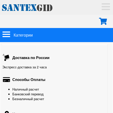
ГЛАВНАЯ
ДОСТАВКА
ОПЛАТА
МОНТАЖ
Категории
КОНТАКТЫ
Арматура Oventrop
Доставка по России
Трубы
Экспресс-доставка за 2 часа
Из сшитого полиэтилена
Способы Оплаты
Полипропиленовые
Наличный расчет
Трубы с внутренним армированием Stabioxy FV-Plast
Банковский перевод
Безналичный расчет
Трубы полипропиленовые со стекловолокном Faser
FV-Plast