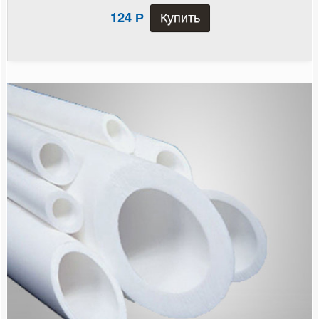
ПНД
124
Р
Теплоизоляция
Фитинги
Радиаторы отопления
Коллекторные группы
Насосные группы
Контрольно-измерительные приборы и автоматика
Водонагреватели
Бойлеры косвенного нагрева
Предохранительная арматура