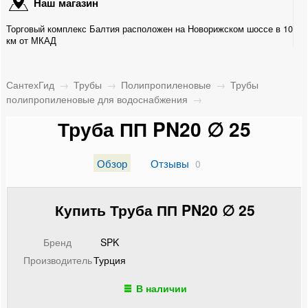
Наш магазин
Трубы полипропиленовые для водоснабжения PN20
Торговый комплекс Балтия расположен на Новорижском шоссе в 10
FV-Plast
км от МКАД
Трубы полипропиленовые для водоснабжения
СантехГид
→
Трубы
→
Полипропиленовые
→
Трубы
Трубы полипропиленовые армированные
полипропиленовые для водоснабжения
→
Труба ПП PN20 ∅ 25
Трубы полипропиленовые с внутренним
армированием
Обзор
Отзывы
0
Трубы полипропиленовые со стекловолокном
Металлопластиковые
Купить Труба ПП PN20 ∅ 25
Медные
Бренд
SPK
Производитель
Гофрированные из нержавейки
Турция
В наличии
Канализационные