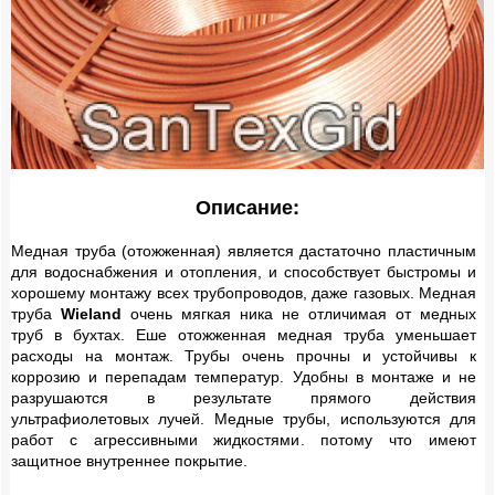
Теплые полы
Конвекторы
Сантехнические аксессуары
Монтажные инструменты
Описание:
Инсталляционные системы и принадлежности
Медная труба (отожженная) является дастаточно пластичным
для водоснабжения и отопления, и способствует быстромы и
Расходные материалы
хорошему монтажу всех трубопроводов, даже газовых. Медная
труба
Wieland
очень мягкая ника не отличимая от медных
труб в бухтах. Еше отожженная медная труба уменьшает
расходы на монтаж. Трубы очень прочны и устойчивы к
коррозию и перепадам температур. Удобны в монтаже и не
разрушаются в результате прямого действия
ультрафиолетовых лучей. Медные трубы, используются для
работ с агрессивными жидкостями. потому что имеют
защитное внутреннее покрытие.