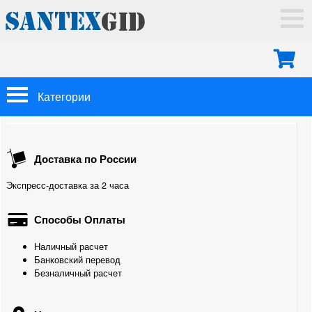
ГЛАВНАЯ
ДОСТАВКА
ОПЛАТА
МОНТАЖ
Категории
КОНТАКТЫ
Арматура Oventrop
Доставка по России
Трубы
Экспресс-доставка за 2 часа
Из сшитого полиэтилена
Способы Оплаты
Полипропиленовые
Наличный расчет
Металлопластиковые
Банковский перевод
Безналичный расчет
Медные