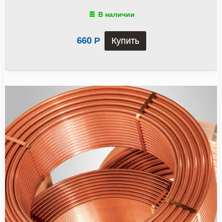
Бойлеры косвенного нагрева
В наличии
Предохранительная арматура
660
Р
Баки мембранные
Емкости пластиковые
Краны шаровые и вентили
Регулирующая арматура
Система контроля протечки воды
Насосное оборудование
Счетчики
Фильтры
Котлы