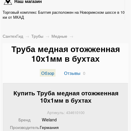
Наш магазин
Гофрированные из нержавейки
Торговый комплекс Балтия расположен на Новорижском шоссе в 10
Канализационные
км от МКАД
ПНД
СантехГид
→
Трубы
→
Медные
→
Теплоизоляция
Труба медная отожженная
10х1мм в бухтах
Фитинги
Радиаторы отопления
Обзор
Отзывы
0
Коллекторные группы
Купить Труба медная отожженная
Насосные группы
10х1мм в бухтах
Контрольно-измерительные приборы и автоматика
Артикуль: 434610100
Бренд
Wieland
Водонагреватели
Производитель
Германия