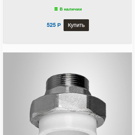
Тройник переходной
В наличии
Тройник с наружной резьбой
525
Р
Тройник с внутренней резьбой
Угольник 90°
Угольник 45°
Угольник с наружной резьбой
Угольник с внутренней резьбой
Угольник с креплением
Краны шаровые
Крестовина
Крепление для труб