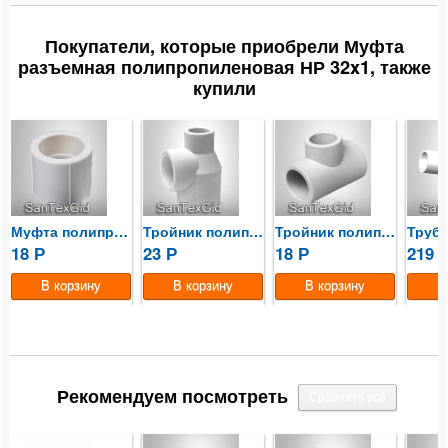
Резьбовые соединения
Покупатели, которые приобрели Муфта
разъемная полипропиленовая НР 32x1, также
Радиаторы отопления
купили
Коллекторные группы
Насосные группы
Контрольно-измерительные приборы и автоматика
Муфта полипропиленовая 32мм
Тройник полипропиленовый...
Тройник полипропиленовый 25мм
18
23
18
219
Водонагреватели
Р
Р
Р
Бойлеры косвенного нагрева
Предохранительная арматура
Баки мембранные
Рекомендуем посмотреть
Емкости пластиковые