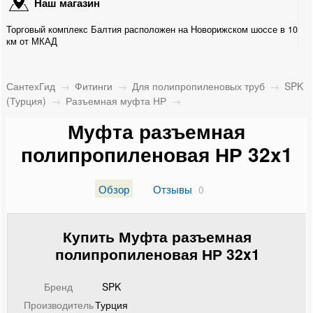
Наш магазин
SPK (Турция)
Торговый комплекс Балтия расположен на Новорижском шоссе в 10
Комбинированная муфта НР
км от МКАД
Комбинированная муфта ВР
СантехГид
→
Фитинги
→
Для полипропиленовых труб
→
SPK
Разъемная муфта НР
(Турция)
→
Разъемная муфта НР
→
Муфта разъемная
Разъемная муфта ВР
полипропиленовая НР 32x1
Муфта с накидной гайкой
Обзор
Отзывы
0
Соединение разъемное
Соединительная муфта
Купить Муфта разъемная
полипропиленовая НР 32x1
Переходная соединительная муфта
Тройник
Бренд
SPK
Производитель
Турция