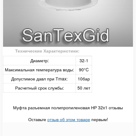
Настенный комплект
Заглушка
Колено обводное
Технические Характеристики:
Компенсатор
Диаметр:
32-1
FV-Plast (Чешская)
Максимальная температура воды:
90°C
Допустимое давл при Тmax:
10бар
Для металлопластиковых труб
Расчетный срок службы:
50 лет
Для медных труб
Для канализационных труб
Муфта разъемная полипропиленовая НР 32x1 отзывы
Для гофрированных труб
Оставьте
отзыв об этом товаре
первым!
Для ПНД труб