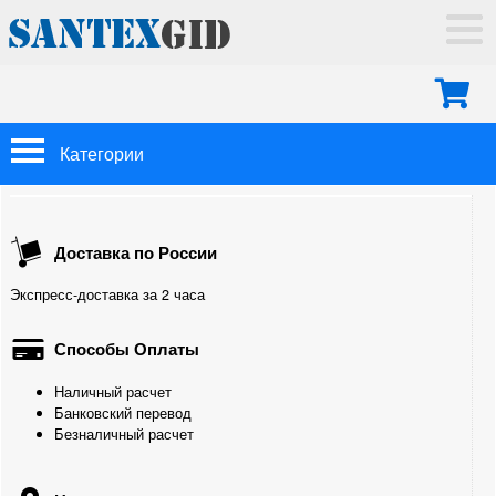
ГЛАВНАЯ
ДОСТАВКА
ОПЛАТА
МОНТАЖ
Категории
КОНТАКТЫ
Арматура Oventrop
Доставка по России
Трубы
Экспресс-доставка за 2 часа
Теплоизоляция
Способы Оплаты
Фитинги
Наличный расчет
Для труб из сшитого полиэтилена
Банковский перевод
Безналичный расчет
Для полипропиленовых труб