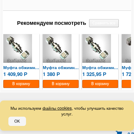
Краны шаровые и вентили
Рекомендуем посмотреть
Регулирующая арматура
Система контроля протечки воды
Насосное оборудование
Счетчики
Муфта обжимная 32 HENCO
Муфта обжимная 26 HENCO
Муфта обжимная 20 HENCO
1 409,90
1 380
1 325,95
1 72
Р
Р
Р
Фильтры
Котлы
Теплые полы
Мы используем
файлы cookies
, чтобы улучшить качество
услуг.
Конвекторы
© 2026
Сантех Гид
OK
Сантехнические аксессуары
0