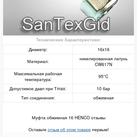
Резьбовые соединения
Радиаторы отопления
Технические Характеристики:
Коллекторные группы
Диаметр:
16x16
Насосные группы
никелированная латунь
Материал:
CW617N
Контрольно-измерительные приборы и автоматика
Максимальная рабочая
95°C
температура:
Водонагреватели
Допустимое давл при Тmax:
10 бар
Бойлеры косвенного нагрева
Тип соединения:
обжимная
Предохранительная арматура
Муфта обжимная 16 HENCO отзывы
Баки мембранные
Оставьте
отзыв об этом товаре
первым!
Емкости пластиковые