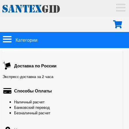
ГЛАВНАЯ
ДОСТАВКА
ОПЛАТА
МОНТАЖ
Категории
КОНТАКТЫ
Арматура Oventrop
Доставка по России
Трубы
Экспресс-доставка за 2 часа
Теплоизоляция
Способы Оплаты
Фитинги
Наличный расчет
Для труб из сшитого полиэтилена
Банковский перевод
Безналичный расчет
Для полипропиленовых труб