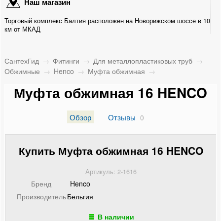
Наш магазин
Для металлопластиковых труб
Торговый комплекс Балтия расположен на Новорижском шоссе в 10
Прессовые
км от МКАД
Обжимные
СантехГид
→
Фитинги
→
Для металлопластиковых труб
→
Comisa
Обжимные
→
Henco
→
Муфта обжимная
→
Муфта обжимная 16 HENCO
UNI-FITT
Henco
Обзор
Отзывы
0
Муфта обжимная
Купить Муфта обжимная 16 HENCO
Муфта ВР обжимная
Артикуль: 2-1616
Муфта НР обжимная
Бренд
Henco
Производитель
Бельгия
Угольник обжимной
В наличии