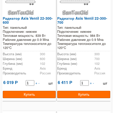
Насосное оборудование
Радиатор Axis Ventil 22-300-
Радиатор Axis Ventil 22-300-
Счетчики
600
700
Тип: панельный
Тип: панельный
Фильтры
Подключение: нижнее
Подключение: нижнее
Тепловая мощность: 839 Вт
Тепловая мощность: 984 Вт
Рабочее давление до 0.9 Мпа
Рабочее давление до 0.9 Мпа
Котлы
Температура теплоносителя до
Температура теплоносителя до
120°C
120°C
Теплые полы
Высота (мм)
300
Высота (мм)
300
Ширина (мм)
600
Ширина (мм)
700
Глубина (мм)
102
Глубина (мм)
102
Конвекторы
Бренд
Axis
Бренд
Axis
Производитель
Россия
Производитель
Россия
Сантехнические аксессуары
6 019
6 411
Р
+
-
Р
+
-
шт
шт
Монтажные инструменты
Инсталляционные системы и принадлежности
Расходные материалы