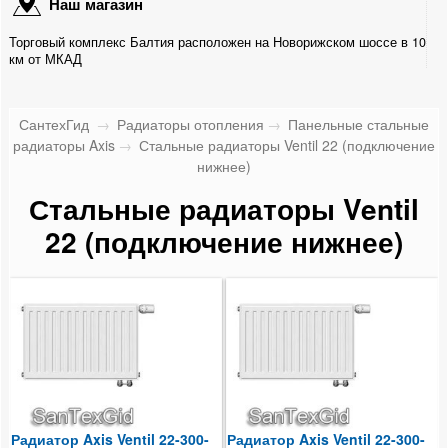
Наш магазин
Алюминиевые секционные
Торговый комплекс Балтия расположен на Новорижском шоссе в 10
Радиаторы Kermi
км от МКАД
Панельные стальные радиаторы Axis
СантехГид
→
Радиаторы отопления
→
Панельные стальные
Стальные радиаторы Ventil 11 (подключение нижнее)
радиаторы Axis
→
Стальные радиаторы Ventil 22 (подключение
нижнее)
Стальные радиаторы Classic 11 (подключение
Стальные радиаторы Ventil
боковое)
22 (подключение нижнее)
Стальные радиаторы Ventil 22 (подключение нижнее)
Стальные радиаторы Classic 22 (подключение
боковое)
Вентили для радиаторов
Теплоносители и Комплектующие
Радиатор Axis Ventil 22-300-
Радиатор Axis Ventil 22-300-