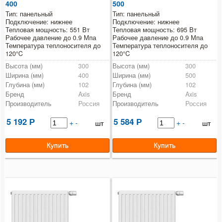
Коллекторные группы
400
500
Тип: панельный
Тип: панельный
Насосные группы
Подключение: нижнее
Подключение: нижнее
Тепловая мощность: 551 Вт
Тепловая мощность: 695 Вт
Рабочее давление до 0.9 Мпа
Рабочее давление до 0.9 Мпа
Контрольно-измерительные приборы и автоматика
Температура теплоносителя до
Температура теплоносителя до
120°C
120°C
Водонагреватели
Высота (мм)
300
Высота (мм)
300
Ширина (мм)
400
Ширина (мм)
500
Глубина (мм)
102
Глубина (мм)
102
Бойлеры косвенного нагрева
Бренд
Axis
Бренд
Axis
Производитель
Россия
Производитель
Россия
Предохранительная арматура
5 192
5 584
Р
+
-
Р
+
-
шт
шт
Баки мембранные
Емкости пластиковые
Краны шаровые и вентили
Регулирующая арматура
Система контроля протечки воды