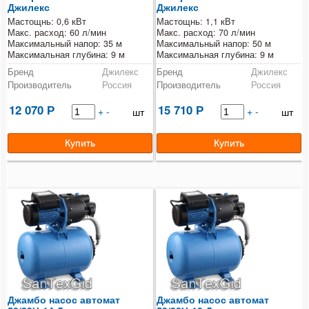
Джилекс
Джилекс
Мастощнь: 0,6 кВт
Мастощнь: 1,1 кВт
Фильтры
Макс. расход: 60 л/мин
Макс. расход: 70 л/мин
Максимальный напор: 35 м
Максимальный напор: 50 м
Максимальная глубина: 9 м
Максимальная глубина: 9 м
Котлы
Бренд
Джилекс
Бренд
Джилекс
Производитель
Россия
Производитель
Россия
Теплые полы
12 070
15 710
Р
+
-
Р
+
-
шт
шт
Конвекторы
Сантехнические аксессуары
Монтажные инструменты
Инсталляционные системы и принадлежности
Расходные материалы
Джамбо насос автомат
Джамбо насос автомат