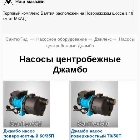
Наш магазин
Насосные группы
Торговый комплекс Балтия расположен на Новорижском шоссе в 10
Контрольно-измерительные приборы и автоматика
км от МКАД
Водонагреватели
СантехГид
→
Насосное оборудование
→
Джилекс
→
Насосы
центробежные Джамбо
Бойлеры косвенного нагрева
Насосы центробежные
Предохранительная арматура
Джамбо
Баки мембранные
Емкости пластиковые
Краны шаровые и вентили
Регулирующая арматура
Система контроля протечки воды
Джамбо насос
Джамбо насос
поверхностный 60/35П
поверхностный 70/50П