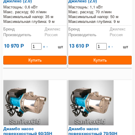
Джилекс (2.0)
Джилекс (2.0)
Насосное оборудование
Мастощнь: 0,6 кВт
Мастощнь: 1,1 кВт
Макс. расход: 60 л/мин
Макс. расход: 70 л/мин
Wilo
Максимальный напор: 35 м
Максимальный напор: 50 м
Максимальная глубина: 9 м
Максимальная глубина: 9 м
Джилекс
Бренд
Джилекс
Бренд
Джилекс
Производитель
Россия
Производитель
Россия
Насосы серии "Дренажник"
10 970
13 610
Р
+
-
Р
+
-
шт
шт
Насосы скважинные "Водомет"
Насосы центробежные Джамбо
Скважинный оголовок
Гидроаккумуляторы
Автоматические блоки и реле
Grundfos
Джамбо насос
Джамбо насос
поверхностный 60/35Н
поверхностный 70/50Н
Счетчики