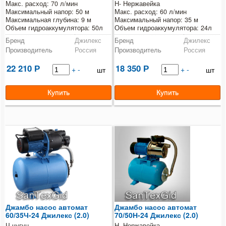
Макс. расход: 70 л/мин
Н- Нержавейка
Максимальный напор: 50 м
Макс. расход: 60 л/мин
Максимальная глубина: 9 м
Максимальный напор: 35 м
Объем гидроаккумулятора: 50л
Объем гидроаккумулятора: 24л
Бренд
Джилекс
Бренд
Джилекс
Производитель
Россия
Производитель
Россия
22 210
18 350
Р
+
-
Р
+
-
шт
шт
Джамбо насос автомат
Джамбо насос автомат
60/35Ч-24 Джилекс (2.0)
70/50Н-24 Джилекс (2.0)
Ч-чугун
Н- Нержавейка