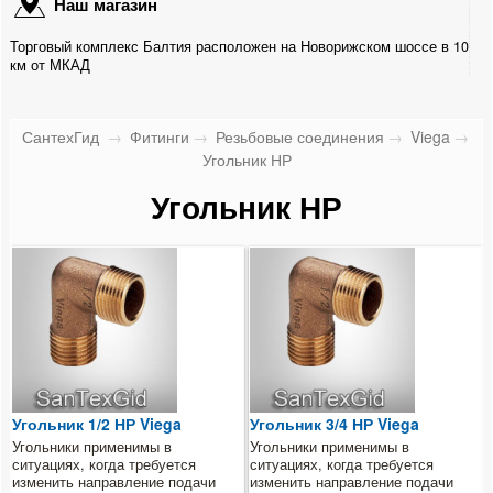
Наш магазин
Для металлопластиковых труб
Торговый комплекс Балтия расположен на Новорижском шоссе в 10
Для медных труб
км от МКАД
Для канализационных труб
СантехГид
→
Фитинги
→
Резьбовые соединения
→
Viega
→
Для гофрированных труб
Угольник НР
Угольник НР
Для ПНД труб
Резьбовые соединения
Stout
Uni-Fitt
Viega
Угольник 1/2 НР Viega
Угольник 3/4 НР Viega
Угольники применимы в
Удлинитель
Угольники применимы в
ситуациях, когда требуется
ситуациях, когда требуется
изменить направление подачи
изменить направление подачи