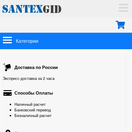
ГЛАВНАЯ
ДОСТАВКА
ОПЛАТА
МОНТАЖ
Категории
КОНТАКТЫ
Арматура Oventrop
Доставка по России
Трубы
Экспресс-доставка за 2 часа
Теплоизоляция
Способы Оплаты
Фитинги
Наличный расчет
Для труб из сшитого полиэтилена
Банковский перевод
Безналичный расчет
Для полипропиленовых труб