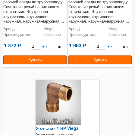
Угольник НР
рабочей среды по трубопроводу.
рабочей среды по трубопроводу.
Сочетание резьб на них может
Сочетание резьб на них может
отличаться. Внутренняя-
отличаться. Внутренняя-
Угольник ВР/НР
внутренняя, внутренняя-
внутренняя, внутренняя-
наружная, наружная-наружная....
наружная, наружная-наружная....
Угольник ВР
Бренд
Viega
Бренд
Viega
Производитель
Германия
Производитель
Германия
Тройник-переход
1 372
1 963
Р
+
-
Р
+
-
шт
шт
Тройник
Ниппель-переход
Ниппель
Футорка НР/ВР
Переходная муфта
Муфта
Угольник 1 НР Viega
Tiemme
Угольники применимы в