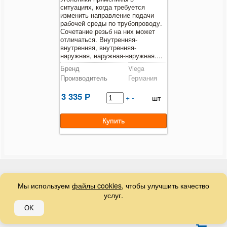
ситуациях, когда требуется
изменить направление подачи
Радиаторы отопления
рабочей среды по трубопроводу.
Сочетание резьб на них может
отличаться. Внутренняя-
Коллекторные группы
внутренняя, внутренняя-
наружная, наружная-наружная....
Насосные группы
Бренд
Viega
Производитель
Германия
Контрольно-измерительные приборы и автоматика
3 335
Р
+
-
шт
Водонагреватели
Бойлеры косвенного нагрева
Предохранительная арматура
Баки мембранные
Мы используем
файлы cookies
, чтобы улучшить качество
услуг.
Емкости пластиковые
© 2026
Сантех Гид
OK
Краны шаровые и вентили