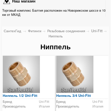
Наш магазин
Для металлопластиковых труб
Торговый комплекс Балтия расположен на Новорижском шоссе в 10
Для медных труб
км от МКАД
Для канализационных труб
СантехГид
→
Фитинги
→
Резьбовые соединения
→
Uni-Fitt
→
Для гофрированных труб
Ниппель
Ниппель
Для ПНД труб
Резьбовые соединения
Stout
Uni-Fitt
Соединительная муфта
Ниппель 1/2 Uni-Fitt
Ниппель 3/4 Uni-Fitt
Ниппель
Бренд
Uni-Fitt
Бренд
Uni-Fitt
Производитель
Италия
Производитель
Италия