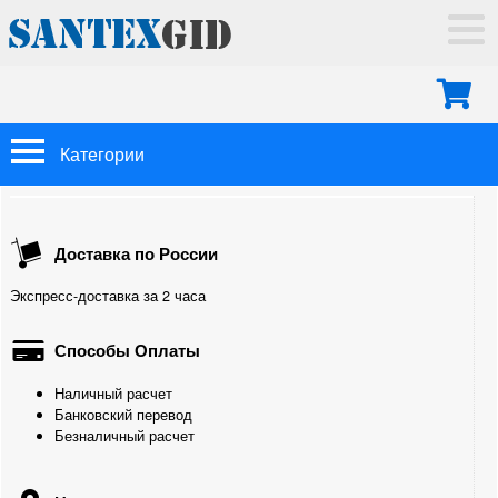
ГЛАВНАЯ
ДОСТАВКА
ОПЛАТА
МОНТАЖ
Категории
КОНТАКТЫ
Арматура Oventrop
Доставка по России
Трубы
Экспресс-доставка за 2 часа
Теплоизоляция
Способы Оплаты
Фитинги
Наличный расчет
Для труб из сшитого полиэтилена
Банковский перевод
Безналичный расчет
Для полипропиленовых труб