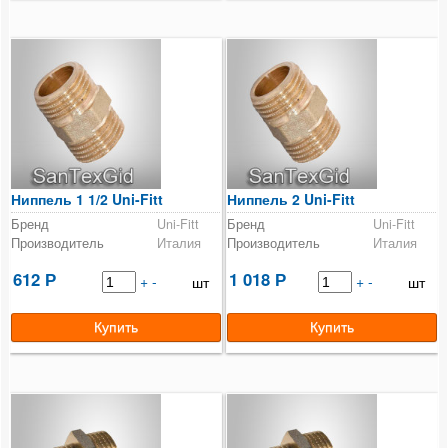
Контрольно-измерительные приборы и автоматика
Водонагреватели
Бойлеры косвенного нагрева
Предохранительная арматура
Ниппель 1 1/2 Uni-Fitt
Ниппель 2 Uni-Fitt
Баки мембранные
Бренд
Uni-Fitt
Бренд
Uni-Fitt
Производитель
Италия
Производитель
Италия
Емкости пластиковые
612
1 018
Р
+
-
Р
+
-
шт
шт
Краны шаровые и вентили
Регулирующая арматура
Система контроля протечки воды
Насосное оборудование