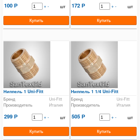
Заглушка
100
172
Р
+
-
Р
+
-
шт
шт
Тройник
Удлинитель
Соединение разъемное латунное
Угольник
Футорка
Viega
Ниппель 1 Uni-Fitt
Ниппель 1 1/4 Uni-Fitt
Tiemme
Бренд
Uni-Fitt
Бренд
Uni-Fitt
Производитель
Италия
Производитель
Италия
Радиаторы отопления
299
505
Р
+
-
Р
+
-
шт
шт
Коллекторные группы
Насосные группы