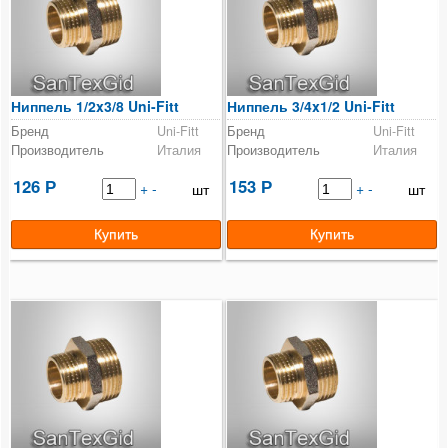
Счетчики
Фильтры
Ниппель 1/2x3/8 Uni-Fitt
Ниппель 3/4x1/2 Uni-Fitt
Котлы
Бренд
Uni-Fitt
Бренд
Uni-Fitt
Производитель
Италия
Производитель
Италия
Теплые полы
126
153
Р
+
-
Р
+
-
шт
шт
Конвекторы
Сантехнические аксессуары
Монтажные инструменты
Инсталляционные системы и принадлежности
Расходные материалы