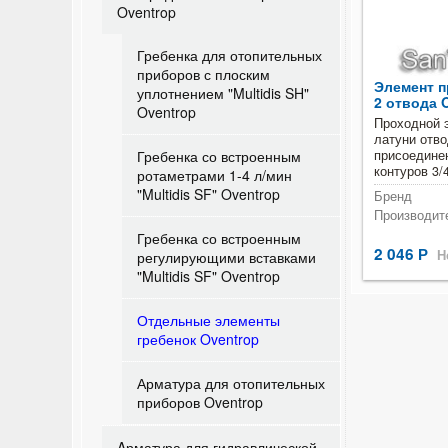
Oventrop
Гребенка для отопительных
приборов с плоским
Элемент п
уплотнением "Multidis SH"
2 отвода 
Oventrop
Проходной 
латуни отв
Гребенка со встроенным
присоедине
контуров 3/
ротаметрами 1-4 л/мин
"Multidis SF" Oventrop
Бренд
Производит
Гребенка со встроенным
2 046
Р
Н
регулирующими вставками
"Multidis SF" Oventrop
Отдельные элементы
гребенок Oventrop
Арматура для отопительных
приборов Oventrop
Aрматура для гидравлической