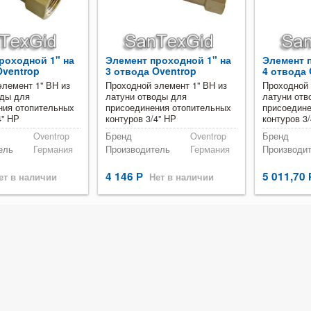
роходной 1" на
Элемент проходной 1" на
Элемент 
Oventrop
3 отвода Oventrop
4 отвода 
элемент 1" ВН из
Проходной элемент 1" ВН из
Проходной 
оды для
латуни отводы для
латуни отв
ния отопительных
присоединения отопительных
присоедине
4" НР
контуров 3/4" НР
контуров 3
Oventrop
Бренд
Oventrop
Бренд
ель
Германия
Производитель
Германия
Производи
4 146
5 011,70
ет в наличии
Р
Нет в наличии