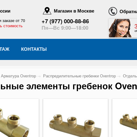
оссии
Магазин в Москве
Обратна
+7 (977) 000-88-86
и заказе от 70
ь стоимость
Пн—Вс 9:00—18:00
ТАЖ
КОНТАКТЫ
Арматура Oventrop
→
Распредилительные гребенки Oventrop
→
Отдельн
ьные элементы гребенок Oven