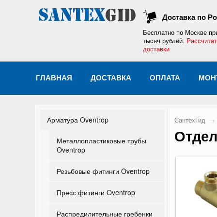
Доставка по Р
Бесплатно по Москве
пр
тысяч рублей.
Рассчитат
доставки
ГЛАВНАЯ
ДОСТАВКА
ОПЛАТА
МОН
Арматура Oventrop
СантехГид
→
Отдел
Металлопластиковые трубы
Oventrop
Резьбовые фитинги Oventrop
Пресс фитинги Oventrop
Распредилительные гребенки