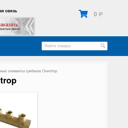
я связь
0
Р
ые элементы гребенок Oventrop
trop