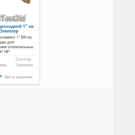
проходной 1" на
Oventrop
элемент 1" ВН из
оды для
ния отопительных
/4" НР
Oventrop
тель
Германия
Р
Нет в наличии